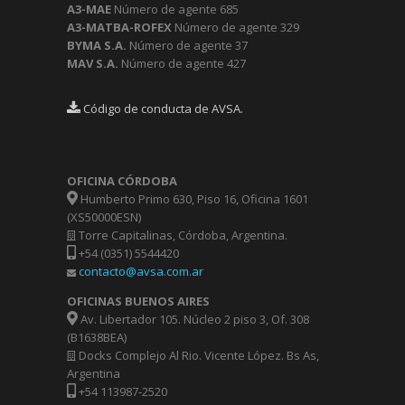
A3-MAE
Número de agente 685
A3-MATBA-ROFEX
Número de agente 329
BYMA S.A.
Número de agente 37
MAV S.A.
Número de agente 427
Código de conducta de AVSA.
OFICINA CÓRDOBA
Humberto Primo 630, Piso 16, Oficina 1601
(XS50000ESN)
Torre Capitalinas, Córdoba, Argentina.
+54 (0351) 5544420
contacto@avsa.com.ar
OFICINAS BUENOS AIRES
Av. Libertador 105. Núcleo 2 piso 3, Of. 308
(B1638BEA)
Docks Complejo Al Rio. Vicente López. Bs As,
Argentina
+54 113987-2520